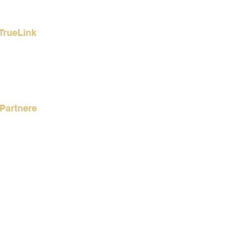
TrueLink
rencer
akt os
Partnere
Link Partnere
 Partner