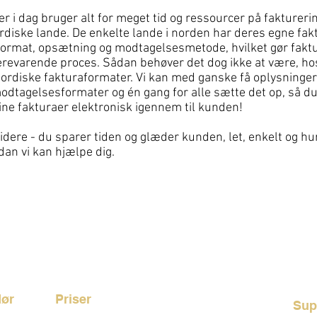
 i dag bruger alt for meget tid og ressourcer på fakturer
nordiske lande. De enkelte lande i norden har deres egne fa
l format, opsætning og modtagelsesmetode, hvilket gør faktu
revarende proces. Sådan behøver det dog ikke at være, hos
nordiske fakturaformater. Vi kan med ganske få oplysninge
dtagelsesformater og én gang for alle sætte det op, så du
ine fakturaer elektronisk igennem til kunden!
idere - du sparer tiden og glæder kunden, let, enkelt og hur
an vi kan hjælpe dig.
DIN PARTNER TIL DIGITAL SAMHANDEL
dør
Priser
Sup