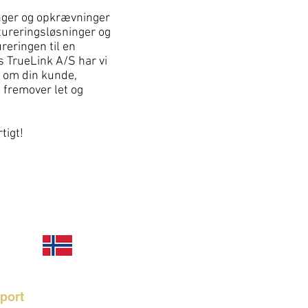
inger og opkrævninger
ktureringsløsninger og
reringen til en
 TrueLink A/S har vi
r om din kunde,
 fremover let og
tigt!
port