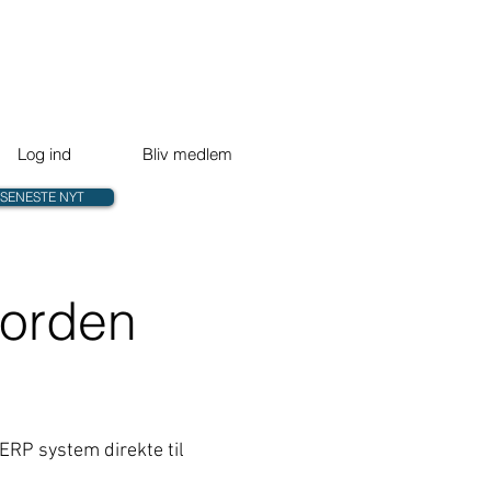
Log ind
Bliv medlem
SENESTE NYT
norden
 ERP system direkte til