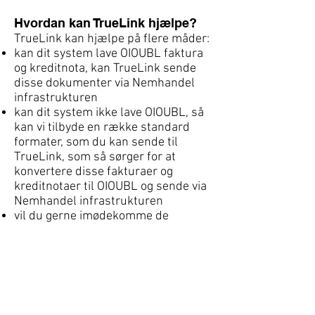
Hvordan kan TrueLink hjælpe?
TrueLink kan hjælpe på flere måder:
kan dit system lave OIOUBL faktura
og kreditnota, kan TrueLink sende
disse dokumenter via Nemhandel
infrastrukturen
kan dit system ikke lave OIOUBL, så
kan vi tilbyde en række standard
formater, som du kan sende til
TrueLink, som så sørger for at
konvertere disse fakturaer og
kreditnotaer til OIOUBL og sende via
Nemhandel infrastrukturen
vil du gerne imødekomme de
offentlige kunders krav om
forretningsprofilerne Procurement-
BilSim-1.0 eller mere avanceret
samhandel, så vil TrueLink kunne
hjælpe, hvis dit ERP system ikke
understøtter dette