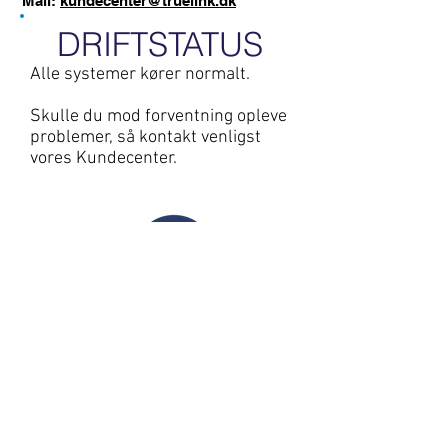
Mail:
kundecenter@truelink.dk
DRIFTSTATUS
Alle systemer kører normalt.
Skulle du mod forventning opleve
problemer, så kontakt venligst
vores Kundecenter.
Vejledninger til TrueLink
Spørgsmål og svar
Fejlmeddelelser
Medlemsvilkår