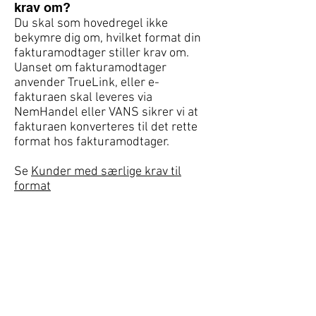
krav om?
Du skal som hovedregel ikke
bekymre dig om, hvilket format din
fakturamodtager stiller krav om.
Uanset om fakturamodtager
anvender TrueLink, eller e-
fakturaen skal leveres via
NemHandel eller VANS sikrer vi at
fakturaen konverteres til det rette
format hos fakturamodtager.
Se
Kunder med særlige krav til
format
Vi hjælper gerne din IT-
leverandør med at hjælpe dig
Du kan bestille
fakturaafsendelsesmoduler hos din
IT-leverandør, som også klargør dit
fakturasystem.