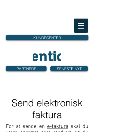
KUNDECENTER
PARTNERE
SENESTE NYT
Send elektronisk
faktura
For at sende en
e-faktura
skal du