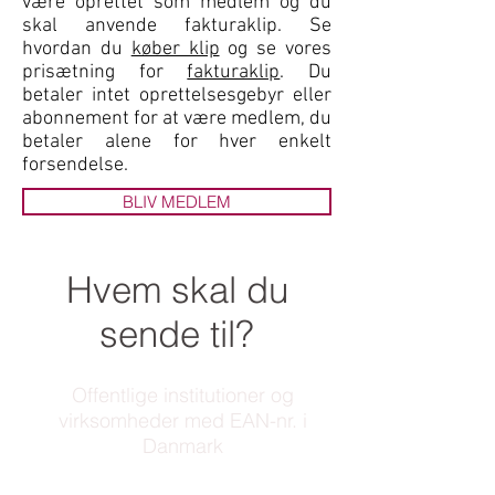
være oprettet som medlem og du
skal anvende fakturaklip. Se
hvordan du
køber klip
og se vores
prisætning for
fakturaklip
. Du
betaler intet oprettelsesgebyr eller
abonnement for at være medlem, du
betaler alene for hver enkelt
forsendelse.
BLIV MEDLEM
Hvem skal du
sende til?
Offentlige institutioner og
virksomheder med EAN-nr. i
Danmark
Fælles for denne type virksomheder er,