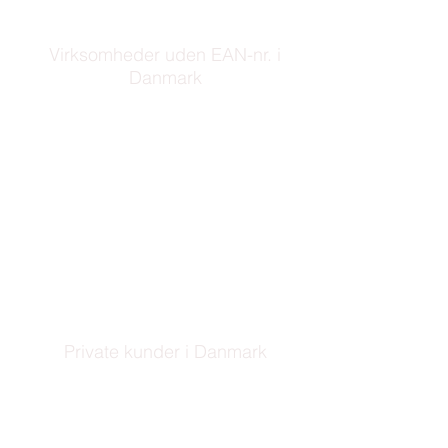
Virksomheder uden EAN-nr. i
Danmark
Vil du sende e-fakturaer til dine B2B
erhvervskunder, som ikke har et EAN-
nummer, er dette også muligt.
Via TrueLink Biz kan dine kunder
modtage e-fakturaer på en valgfri
måde og i dét format, som passer til de
fleste virksomheders økonomisystem.
MERE
Private kunder i Danmark
Har du private kunder, du gerne vil
sende e-fakturaer til, er det også muligt
gennem os.