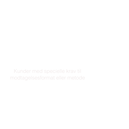
at de har anskaffet sig et EAN-nummer
og modtager e-fakturaer fra mange
forskellige leverandører.
Du kan sende din e-faktura fra dit ERP-
system via TrueLink-klienten, eller du
kan vælge Tast-selv-løsningen direkte
fra TrueLink.
MERE
Kunder med specielle krav til
modtagelsesformat eller metode
Diverse filformater, der stilles krav om
fra en række større virksomheder,
understøttes af TrueLink, da TrueLink
omformer dit format til det krævede
format, eksempelvis til EDIFACT
format.
MERE