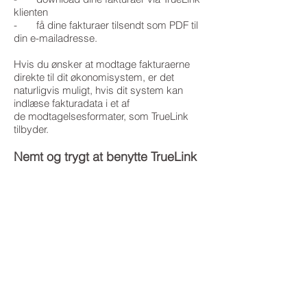
klienten
- få dine fakturaer tilsendt som PDF til
din e-mailadresse.
Hvis du ønsker at modtage fakturaerne
direkte til dit økonomisystem, er det
naturligvis muligt, hvis dit system kan
indlæse fakturadata i et af
de modtagelsesformater, som TrueLink
tilbyder.
Nemt og trygt at benytte TrueLink
TrueLink er designet til elektronisk
udveksling af dokumenter. TrueLink
overholder bogføringsloven og
momsbekendtgørelsen om bl.a.
arkivering, integritet, sikkerhed og
revisionsspor.
Og uanset hvordan du modtager dine
fakturaer, vil du altid have et samlet
overblik over dem i dit TrueLink arkiv.