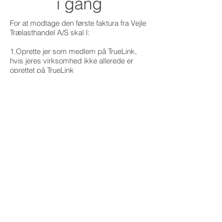
i gang
For at modtage den første faktura fra Vejle
Trælasthandel A/S skal I:
1.Oprette jer som medlem på TrueLink,
hvis jeres virksomhed ikke allerede er
oprettet på TrueLink
2.Vælge den fakturamodtagelsesmetode
som passer jeres virksomhed bedst
3.Tilmelde jeres virksomhed til
modtagelse af fakturaer fra: Vejle Trælast
A/S
I folderen "
Kom godt i gang med
elektronisk fakturering
" finder I en udførlig
vejledning, som vi vil anbefale jer at bruge.
Hvis I ikke allerede har modtaget denne,
kan I downloade den ved at klikke på
ovenstående link.
I folderen henvises til en guide, som fører
dig gennem oprettelsen som medlem på