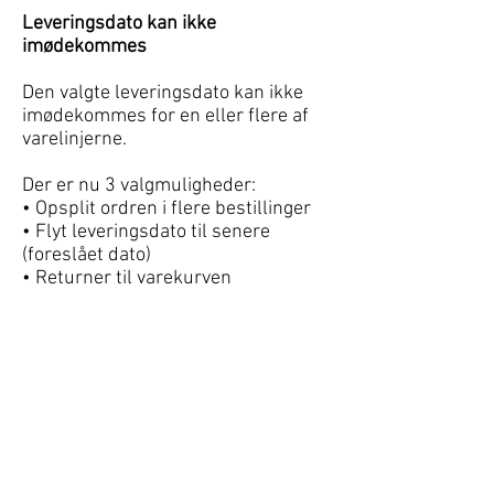
Leveringsdato kan ikke
imødekommes
Den valgte leveringsdato kan ikke
imødekommes for en eller flere af
varelinjerne.
Der er nu 3 valgmuligheder:
• Opsplit ordren i flere bestillinger
• Flyt leveringsdato til senere
(foreslået dato)
• Returner til varekurven
Opsplittes ordren, placeres de varer,
som ikke kunne leveres til den
ønskede dato, i en ny varekurv, som
efterfølgende skal færdiggøres.