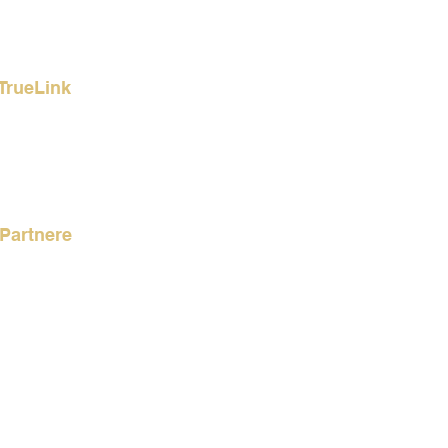
TrueLink
rencer
akt os
Partnere
Link Partnere
 Partner