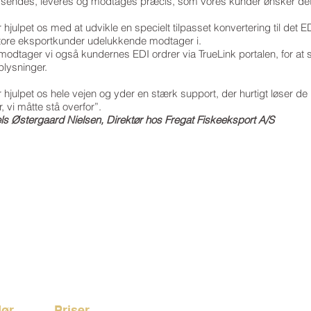
 sendes, leveres og modtages præcis, som vores kunder ønsker det
 hjulpet os med at udvikle en specielt tilpasset konvertering til det E
tore eksportkunder udelukkende modtager i.
odtager vi også kundernes EDI ordrer via TrueLink portalen, for at s
plysninger.
r hjulpet os hele vejen og yder en stærk support, der hurtigt løser de
, vi måtte stå overfor”.
els Østergaard Nielsen, Direktør hos Fregat Fiskeeksport A/S
DIN PARTNER TIL DIGITAL SAMHANDEL
dør
Priser