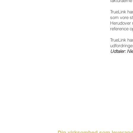
fakturaerne
TrueLink har
som vore s
Herudover m
reference o
TrueLink ha
udfordringer
Udtaler: Ni
Din virksomhed som leveran