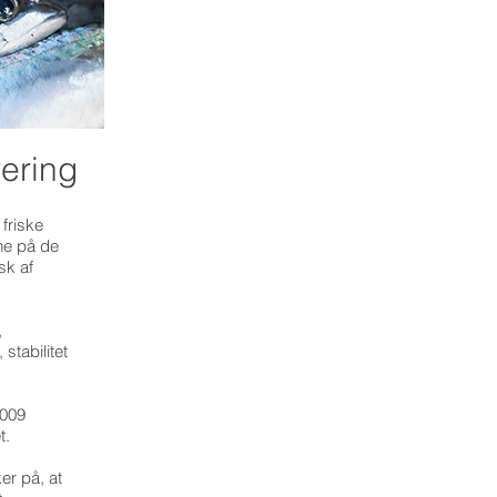
urering
friske
ene på de
sk af
,
stabilitet
2009
t.
er på, at