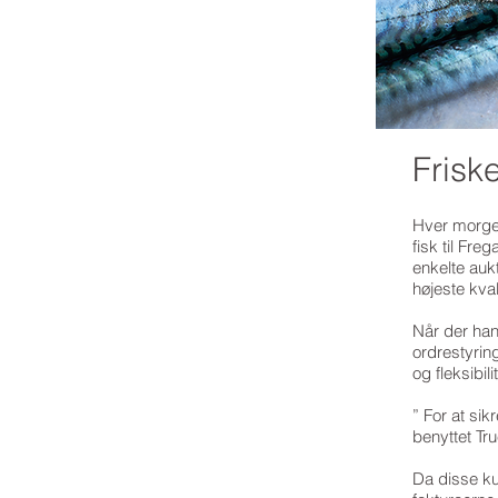
Friske
Hver morgen
fisk til Fre
enkelte aukt
højeste kva
Når der han
ordrestyring
og fleksibilit
” For at sik
benyttet Tru
Da disse ku