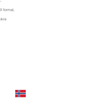
.
DI format,
ikre