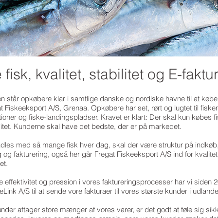
 fisk, kvalitet, stabilitet og E-fakt
 står opkøbere klar i samtlige danske og nordiske havne til at købe 
gat Fiskeeksport A/S, Grenaa. Opkøbere har set, rørt og lugtet til fisk
ioner og fiske-landingspladser. Kravet er klart: Der skal kun købes fi
litet. Kunderne skal have det bedste, der er på markedet.
dles med så mange fisk hver dag, skal der være struktur på indkøb
 og fakturering, også her går Fregat Fiskeeksport A/S ind for kvalitet, 
et.
re effektivitet og pression i vores faktureringsprocesser har vi siden 
eLink A/S til at sende vore fakturaer til vores største kunder i udlande
nder aftager store mænger af vores varer, er det godt at føle sig sikk