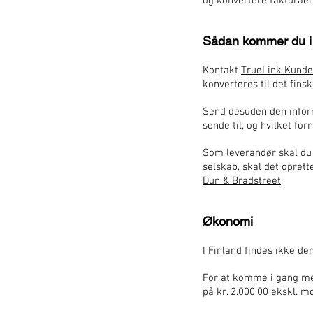
og konvertere fakturaen
Sådan kommer du i 
Kontakt
TrueLink Kunde
konverteres til det fins
Send desuden den inform
sende til, og hvilket fo
Som leverandør skal du 
selskab, skal det opre
Dun & Bradstreet
.
Økonomi
I Finland findes ikke d
For at komme i gang med 
på kr. 2.000,00 ekskl. 