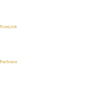
TrueLink
rencer
akt os
Partnere
Link Partnere
 Partner