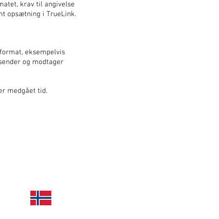
tet, krav til angivelse
mt opsætning i TrueLink.
aformat, eksempelvis
afsender og modtager
er medgået tid.