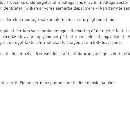
et TrueLinks undersøgelse af modtagerens krav til modtagelsesforma
 identiteter, hvilken af vores samarbejdspartnere vi kan benytte sa
er der skal modtage, så kontakt os for et uforpligtende tilbud.
på, at der kan være omkostninger til ændring af dit eget e-faktur
specifikke krav om oplysninger på fakturaen, eller til angivelse af 
ger i dit eget fakturaformat skal foretages af din ERP leverandør.
ce til eksempelvis fremsendelse af testfakturaer, afregnes dette eft
akturaer til Finland er den samme som til dine danske kunder.
DIN PARTNER TIL DIGITAL SAMHANDEL