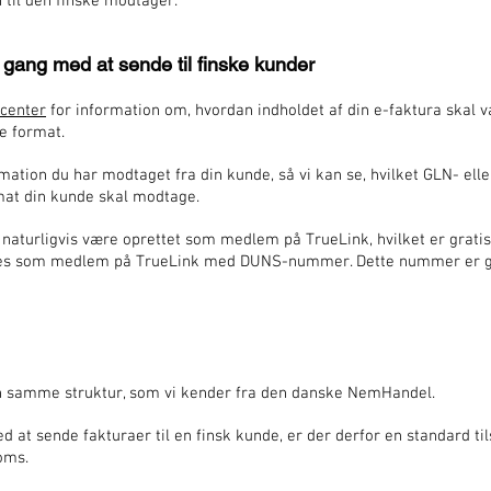
 til den finske modtager.
gang med at sende til finske kunder
center
for information om, hvordan indholdet af din e-faktura skal v
ke format.
ation du har modtaget fra din kunde, så vi kan se, hvilket GLN- el
rmat din kunde skal modtage.
naturligvis være oprettet som medlem på TrueLink, hvilket er gratis.
ttes som medlem på TrueLink med DUNS-nummer. Dette nummer er gr
en samme struktur, som vi kender fra den danske NemHandel.
at sende fakturaer til en finsk kunde, er der derfor en standard tils
moms.