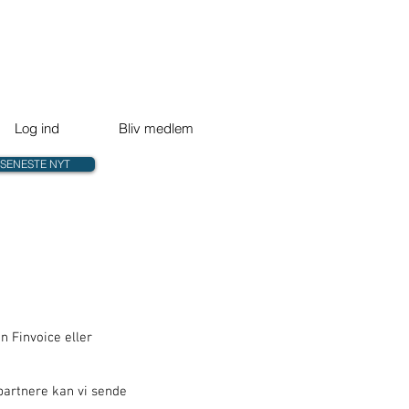
Log ind
Bliv medlem
SENESTE NYT
d
 Finvoice eller
partnere kan vi sende