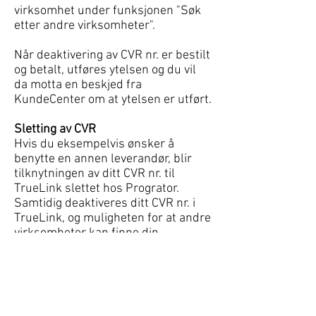
virksomhet under funksjonen "Søk
etter andre virksomheter".
Når deaktivering av CVR nr. er bestilt
og betalt, utføres ytelsen og du vil
da motta en beskjed fra
KundeCenter om at ytelsen er utført.
Sletting av CVR
Hvis du eksempelvis ønsker å
benytte en annen leverandør, blir
tilknytningen av ditt CVR nr. til
TrueLink slettet hos Progrator.
Samtidig deaktiveres ditt CVR nr. i
TrueLink, og muligheten for at andre
virksomheter kan finne din
virksomhet slettes under
funksjonen "Søk etter andre
virksomheter".
Når sletting av CVR nr. er bestilt og